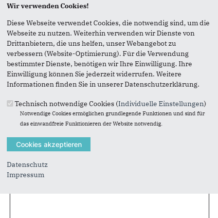
Wir verwenden Cookies!
Vielen Dank, dass Sie die Inhalte unserer Homepage
Diese Webseite verwendet Cookies, die notwendig sind, um die
weiterempfehlen.
Webseite zu nutzen. Weiterhin verwenden wir Dienste von
Drittanbietern, die uns helfen, unser Webangebot zu
Anmerkung: Ihre E-Mail-Adresse wird benötigt um die
verbessern (Website-Optimierung). Für die Verwendung
Personen, denen Sie die Seite weiterempfehlen, zu
bestimmter Dienste, benötigen wir Ihre Einwilligung. Ihre
informieren, von wem die Empfehlung kommt, und dass es
Einwilligung können Sie jederzeit widerrufen. Weitere
kein Spam ist.
Informationen finden Sie in unserer Datenschutzerklärung.
Das mit * gekennzeichnete Feld ist ein Pflichtfeld.
Technisch notwendige Cookies (
Individuelle Einstellungen
)
Notwendige Cookies ermöglichen grundlegende Funktionen und sind für
Eigene E-Mail-Adresse
*
das einwandfreie Funktionieren der Website notwendig.
Eigener Name
*
Datenschutz
Impressum
Senden an
*