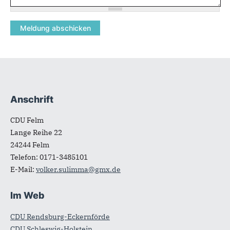
Anschrift
Fußbereich
CDU Felm
Lange Reihe 22
24244
Felm
Telefon:
0171-3485101
E-Mail:
volker.sulimma@gmx.de
Im Web
CDU Rendsburg-Eckernförde
CDU Schleswig-Holstein