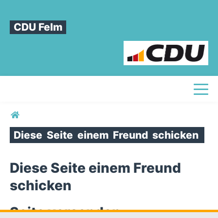
CDU Felm
Toggl
Sie sind hier
Diese
Seite
einem
Freund
schicken
Diese Seite einem Freund
schicken
Seite versenden