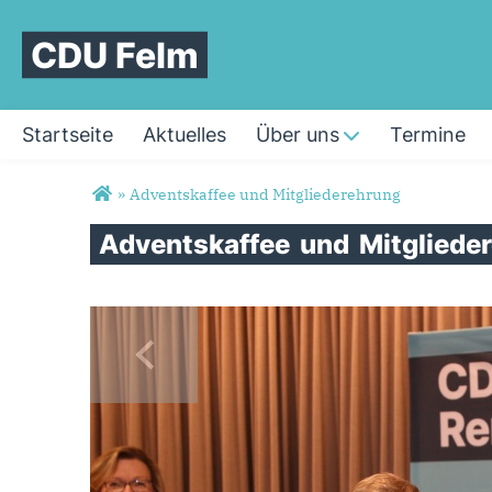
CDU Felm
Startseite
Aktuelles
Über uns
Termine
Sie sind hier
»
Adventskaffee und Mitgliederehrung
Adventskaffee
und
Mitgliede